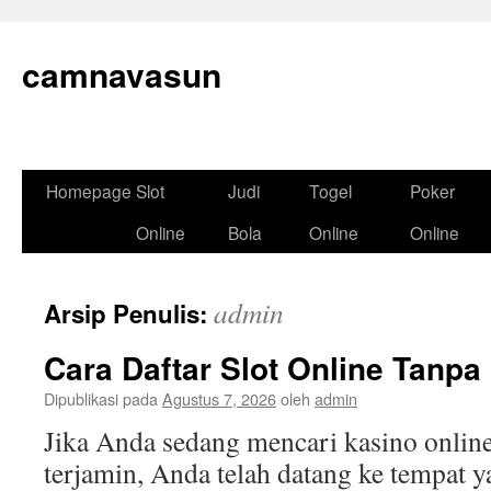
Langsung
ke
camnavasun
isi
Homepage
Slot
Judi
Togel
Poker
Online
Bola
Online
Online
admin
Arsip Penulis:
Cara Daftar Slot Online Tanpa
Dipublikasi pada
Agustus 7, 2026
oleh
admin
Jika Anda sedang mencari kasino onlin
terjamin, Anda telah datang ke tempat y