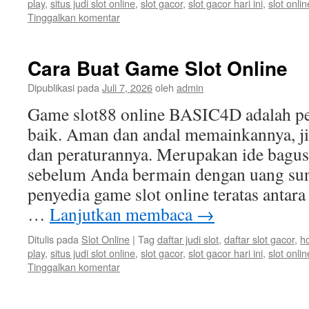
play
,
situs judi slot online
,
slot gacor
,
slot gacor hari ini
,
slot onlin
Tinggalkan komentar
Cara Buat Game Slot Online
Dipublikasi pada
Juli 7, 2026
oleh
admin
Game slot88 online BASIC4D adalah pe
baik. Aman dan andal memainkannya, ji
dan peraturannya. Merupakan ide bagus 
sebelum Anda bermain dengan uang su
penyedia game slot online teratas antara
…
Lanjutkan membaca
→
Ditulis pada
Slot Online
|
Tag
daftar judi slot
,
daftar slot gacor
,
h
play
,
situs judi slot online
,
slot gacor
,
slot gacor hari ini
,
slot onlin
Tinggalkan komentar