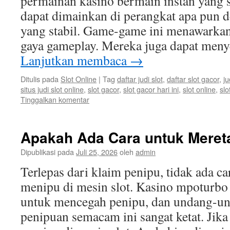
permainan kasino bermain instan yang 
dapat dimainkan di perangkat apa pun d
yang stabil. Game-game ini menawarkan 
gaya gameplay. Mereka juga dapat men
Lanjutkan membaca
→
Ditulis pada
Slot Online
|
Tag
daftar judi slot
,
daftar slot gacor
,
ju
situs judi slot online
,
slot gacor
,
slot gacor hari ini
,
slot online
,
slo
Tinggalkan komentar
Apakah Ada Cara untuk Mereta
Dipublikasi pada
Juli 25, 2026
oleh
admin
Terlepas dari klaim penipu, tidak ada 
menipu di mesin slot. Kasino mpoturb
untuk mencegah penipu, dan undang-u
penipuan semacam ini sangat ketat. Ji