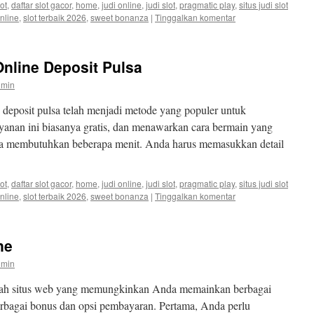
lot
,
daftar slot gacor
,
home
,
judi online
,
judi slot
,
pragmatic play
,
situs judi slot
online
,
slot terbaik 2026
,
sweet bonanza
|
Tinggalkan komentar
Online Deposit Pulsa
dmin
7 deposit pulsa telah menjadi metode yang populer untuk
yanan ini biasanya gratis, dan menawarkan cara bermain yang
a membutuhkan beberapa menit. Anda harus memasukkan detail
lot
,
daftar slot gacor
,
home
,
judi online
,
judi slot
,
pragmatic play
,
situs judi slot
online
,
slot terbaik 2026
,
sweet bonanza
|
Tinggalkan komentar
ne
dmin
dalah situs web yang memungkinkan Anda memainkan berbagai
rbagai bonus dan opsi pembayaran. Pertama, Anda perlu