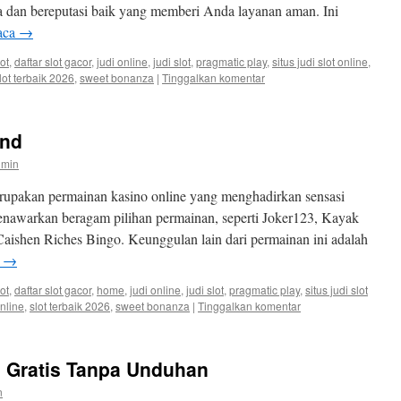
 dan bereputasi baik yang memberi Anda layanan aman. Ini
aca
→
lot
,
daftar slot gacor
,
judi online
,
judi slot
,
pragmatic play
,
situs judi slot online
,
lot terbaik 2026
,
sweet bonanza
|
Tinggalkan komentar
and
dmin
erupakan permainan kasino online yang menghadirkan sensasi
nawarkan beragam pilihan permainan, seperti Joker123, Kayak
aishen Riches Bingo. Keunggulan lain dari permainan ini adalah
a
→
lot
,
daftar slot gacor
,
home
,
judi online
,
judi slot
,
pragmatic play
,
situs judi slot
online
,
slot terbaik 2026
,
sweet bonanza
|
Tinggalkan komentar
e Gratis Tanpa Unduhan
n