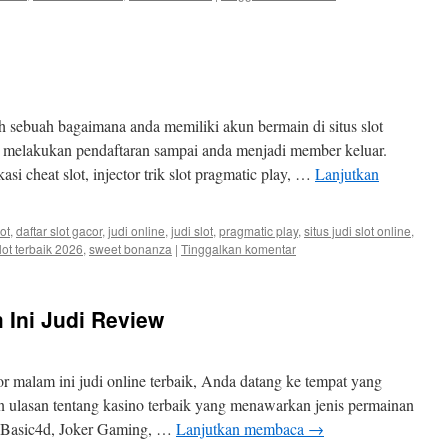
lah sebuah bagaimana anda memiliki akun bermain di situs slot
 melakukan pendaftaran sampai anda menjadi member keluar.
si cheat slot, injector trik slot pragmatic play, …
Lanjutkan
lot
,
daftar slot gacor
,
judi online
,
judi slot
,
pragmatic play
,
situs judi slot online
,
lot terbaik 2026
,
sweet bonanza
|
Tinggalkan komentar
 Ini Judi Review
or malam ini judi online terbaik, Anda datang ke tempat yang
n ulasan tentang kasino terbaik yang menawarkan jenis permainan
ah Basic4d, Joker Gaming, …
Lanjutkan membaca
→