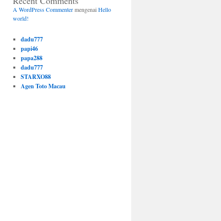
Recent Comments
A WordPress Commenter
mengenai
Hello
world!
dadu777
papi46
papa288
dadu777
STARXO88
Agen Toto Macau