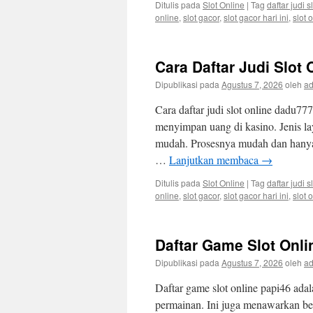
Ditulis pada
Slot Online
|
Tag
daftar judi s
online
,
slot gacor
,
slot gacor hari ini
,
slot 
Cara Daftar Judi Slot 
Dipublikasi pada
Agustus 7, 2026
oleh
a
Cara daftar judi slot online dadu77
menyimpan uang di kasino. Jenis la
mudah. Prosesnya mudah dan hany
…
Lanjutkan membaca
→
Ditulis pada
Slot Online
|
Tag
daftar judi s
online
,
slot gacor
,
slot gacor hari ini
,
slot 
Daftar Game Slot Onli
Dipublikasi pada
Agustus 7, 2026
oleh
a
Daftar game slot online papi46 a
permainan. Ini juga menawarkan be