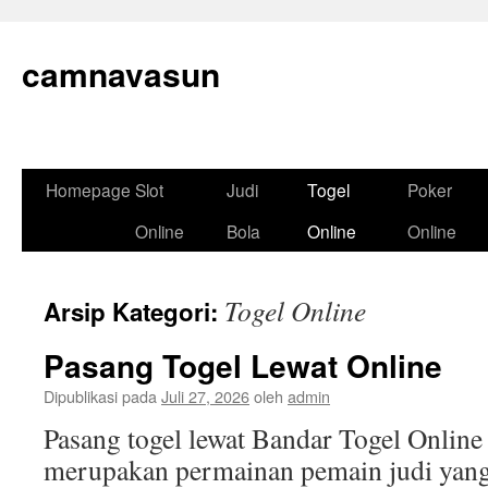
Langsung
ke
camnavasun
isi
Homepage
Slot
Judi
Togel
Poker
Online
Bola
Online
Online
Togel Online
Arsip Kategori:
Pasang Togel Lewat Online
Dipublikasi pada
Juli 27, 2026
oleh
admin
Pasang togel lewat Bandar Togel On
merupakan permainan pemain judi yan