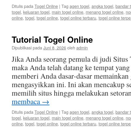
Ditulis pada
Togel Online
|
Tag
agen togel
,
angka togel
,
bandar 
togel
,
keluaran togel
,
main togel online
,
menang togel online
,
no
online
,
togel
,
togel online
,
togel online terbaru
,
togel online terp
Tutorial Togel Online
Dipublikasi pada
Juni 8, 2026
oleh
admin
Jika Anda seorang pemula di judi Situs 
maka Anda telah datang ke tempat yang t
memberi Anda dasar-dasar memainkan
mengasyikkan ini. Ini akan mencakup s
memilih situs hingga melakukan setor
membaca
→
Ditulis pada
Togel Online
|
Tag
agen togel
,
angka togel
,
bandar 
togel
,
keluaran togel
,
main togel online
,
menang togel online
,
no
online
,
togel
,
togel online
,
togel online terbaru
,
togel online terp