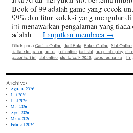
Jika Anda menyukai slot bertema mitol
Book of 99 adalah game yang cocok u
99% dan fitur koleksi yang mengular di s
ini menawarkan pengalaman yang tiada 
adalah …
Lanjutkan membaca
→
Ditulis pada
Casino Online
,
Judi Bola
,
Poker Online
,
Slot Online
daftar slot gacor
,
home
,
judi online
,
judi slot
,
pragmatic play
,
situ
gacor hari ini
,
slot online
,
slot terbaik 2026
,
sweet bonanza
|
Tin
Archives
Agustus 2026
Juli 2026
Juni 2026
Mei 2026
April 2026
Maret 2026
Februari 2026