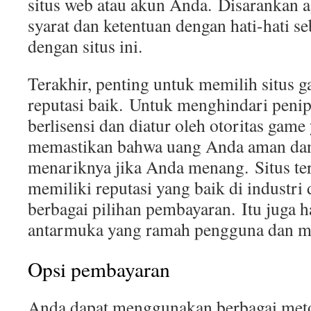
situs web atau akun Anda.
Disarankan 
syarat dan ketentuan dengan hati-hati 
dengan situs ini.
Terakhir, penting untuk memilih situs 
reputasi baik.
Untuk menghindari penip
berlisensi dan diatur oleh otoritas game
memastikan bahwa uang Anda aman da
menariknya jika Anda menang.
Situs te
memiliki reputasi yang baik di industr
berbagai pilihan pembayaran.
Itu juga 
antarmuka yang ramah pengguna dan mu
Opsi pembayaran
Anda dapat menggunakan berbagai met