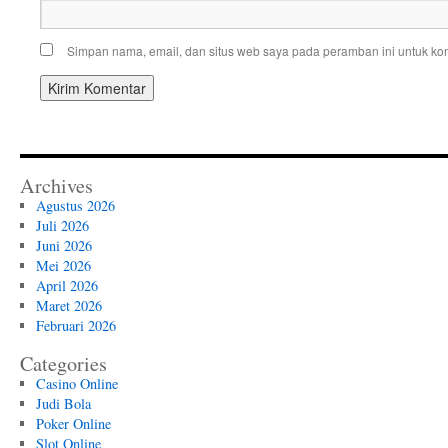
Simpan nama, email, dan situs web saya pada peramban ini untuk kom
Archives
Agustus 2026
Juli 2026
Juni 2026
Mei 2026
April 2026
Maret 2026
Februari 2026
Categories
Casino Online
Judi Bola
Poker Online
Slot Online