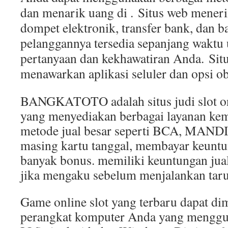
dan menarik uang di .
Situs web meneri
dompet elektronik, transfer bank, dan b
pelanggannya tersedia sepanjang waktu
pertanyaan dan kekhawatiran Anda.
Sit
menawarkan aplikasi seluler dan opsi o
BANGKATOTO adalah situs judi slot on
yang menyediakan berbagai layanan k
metode jual besar seperti BCA, MANDI
masing kartu tanggal, membayar keuntu
banyak bonus. memiliki keuntungan jua
jika mengaku sebelum menjalankan taru
Game online slot yang terbaru dapat d
perangkat komputer Anda yang menggun