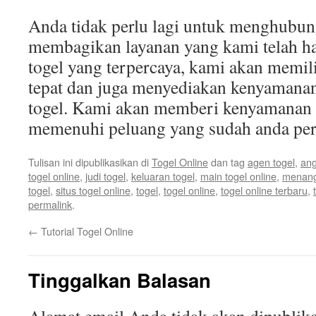
Anda tidak perlu lagi untuk menghubun
membagikan layanan yang kami telah had
togel yang terpercaya, kami akan memili
tepat dan juga menyediakan kenyamanan
togel. Kami akan memberi kenyamanan 
memenuhi peluang yang sudah anda per
Tulisan ini dipublikasikan di
Togel Online
dan tag
agen togel
,
ang
togel online
,
judi togel
,
keluaran togel
,
main togel online
,
menang 
togel
,
situs togel online
,
togel
,
togel online
,
togel online terbaru
,
permalink
.
←
Tutorial Togel Online
Tinggalkan Balasan