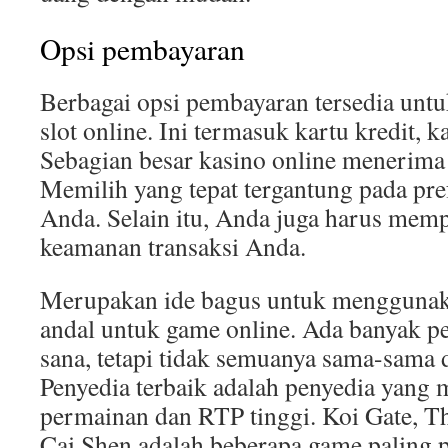
Opsi pembayaran
Berbagai opsi pembayaran tersedia unt
slot online. Ini termasuk kartu kredit, k
Sebagian besar kasino online menerima 
Memilih yang tepat tergantung pada pre
Anda. Selain itu, Anda juga harus me
keamanan transaksi Anda.
Merupakan ide bagus untuk menggunak
andal untuk game online. Ada banyak pe
sana, tetapi tidak semuanya sama-sama 
Penyedia terbaik adalah penyedia yang
permainan dan RTP tinggi. Koi Gate, T
Cai Shen adalah beberapa game paling p