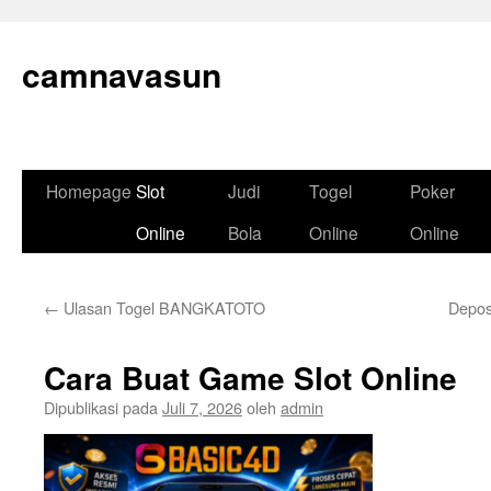
Langsung
ke
camnavasun
isi
Homepage
Slot
Judi
Togel
Poker
Online
Bola
Online
Online
←
Ulasan Togel BANGKATOTO
Deposi
Cara Buat Game Slot Online
Dipublikasi pada
Juli 7, 2026
oleh
admin