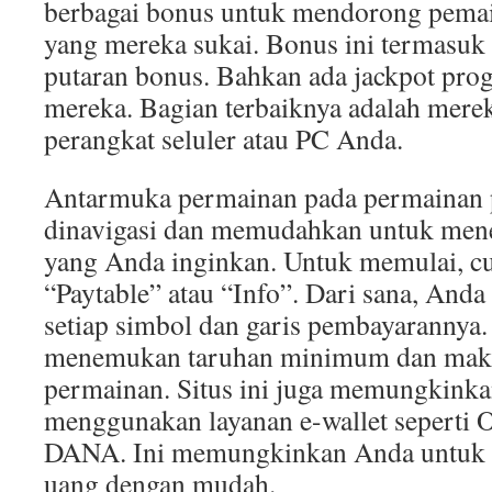
berbagai bonus untuk mendorong pem
yang mereka sukai. Bonus ini termasuk 
putaran bonus. Bahkan ada jackpot prog
mereka. Bagian terbaiknya adalah mere
perangkat seluler atau PC Anda.
Antarmuka permainan pada permainan
dinavigasi dan memudahkan untuk me
yang Anda inginkan. Untuk memulai, cu
“Paytable” atau “Info”. Dari sana, Anda 
setiap simbol dan garis pembayarannya.
menemukan taruhan minimum dan maks
permainan. Situs ini juga memungkink
menggunakan layanan e-wallet seperti
DANA. Ini memungkinkan Anda untuk 
uang dengan mudah.