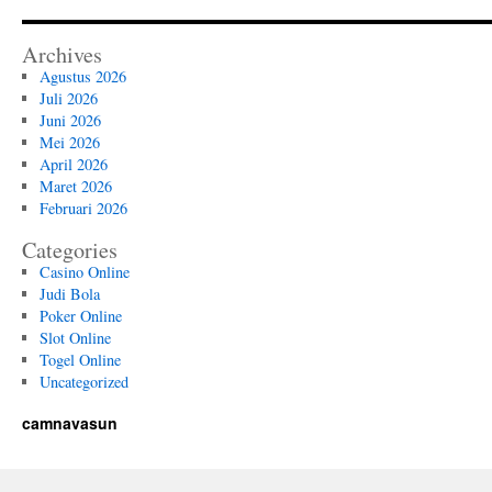
Archives
Agustus 2026
Juli 2026
Juni 2026
Mei 2026
April 2026
Maret 2026
Februari 2026
Categories
Casino Online
Judi Bola
Poker Online
Slot Online
Togel Online
Uncategorized
camnavasun