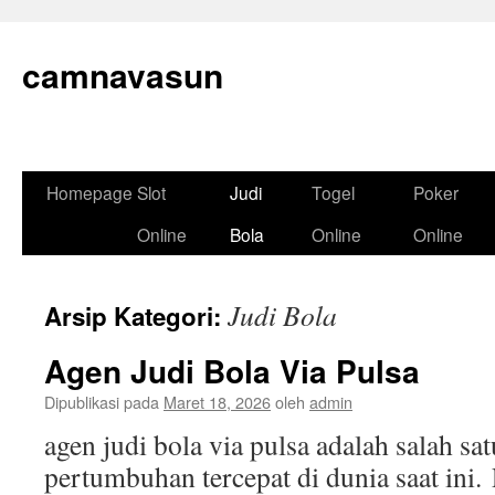
Langsung
ke
camnavasun
isi
Homepage
Slot
Judi
Togel
Poker
Online
Bola
Online
Online
Judi Bola
Arsip Kategori:
Agen Judi Bola Via Pulsa
Dipublikasi pada
Maret 18, 2026
oleh
admin
agen judi bola via pulsa adalah salah sa
pertumbuhan tercepat di dunia saat ini. 