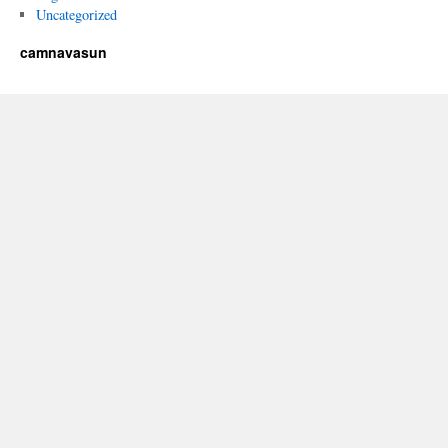
Uncategorized
camnavasun