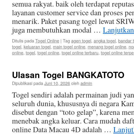
semua rakyat. baik oleh terdapat reputa
layanan customer service dan proses pe
menarik. Paket pasang togel lewat S
juga membutuhkan modal …
Lanjutka
Ditulis pada
Togel Online
|
Tag
agen togel
,
angka togel
,
bandar 
togel
,
keluaran togel
,
main togel online
,
menang togel online
,
no
online
,
togel
,
togel online
,
togel online terbaru
,
togel online terp
Ulasan Togel BANGKATOTO
Dipublikasi pada
Juni 10, 2026
oleh
admin
Togel sendiri adalah permainan judi yan
seluruh dunia, khususnya di negara Kam
disebut dengan “toto gelap”, karena mem
menebak angka keluar. Cara mudah dafta
online Data Macau 4D adalah …
Lanju