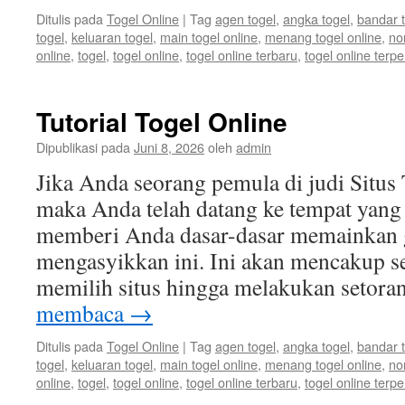
Ditulis pada
Togel Online
|
Tag
agen togel
,
angka togel
,
bandar 
togel
,
keluaran togel
,
main togel online
,
menang togel online
,
no
online
,
togel
,
togel online
,
togel online terbaru
,
togel online terp
Tutorial Togel Online
Dipublikasi pada
Juni 8, 2026
oleh
admin
Jika Anda seorang pemula di judi Situs 
maka Anda telah datang ke tempat yang t
memberi Anda dasar-dasar memainkan
mengasyikkan ini. Ini akan mencakup s
memilih situs hingga melakukan setor
membaca
→
Ditulis pada
Togel Online
|
Tag
agen togel
,
angka togel
,
bandar 
togel
,
keluaran togel
,
main togel online
,
menang togel online
,
no
online
,
togel
,
togel online
,
togel online terbaru
,
togel online terp