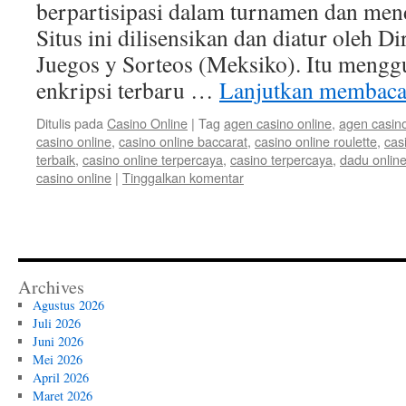
berpartisipasi dalam turnamen dan men
Situs ini dilisensikan dan diatur oleh D
Juegos y Sorteos (Meksiko). Itu mengg
enkripsi terbaru …
Lanjutkan membac
Ditulis pada
Casino Online
|
Tag
agen casino online
,
agen casin
casino online
,
casino online baccarat
,
casino online roulette
,
cas
terbaik
,
casino online terpercaya
,
casino terpercaya
,
dadu onlin
casino online
|
Tinggalkan komentar
Archives
Agustus 2026
Juli 2026
Juni 2026
Mei 2026
April 2026
Maret 2026