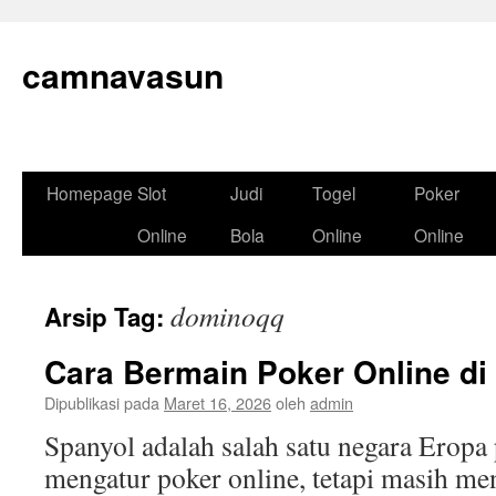
Langsung
ke
camnavasun
isi
Homepage
Slot
Judi
Togel
Poker
Online
Bola
Online
Online
dominoqq
Arsip Tag:
Cara Bermain Poker Online di
Dipublikasi pada
Maret 16, 2026
oleh
admin
Spanyol adalah salah satu negara Eropa
mengatur poker online, tetapi masih m