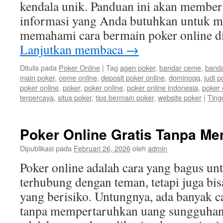
kendala unik. Panduan ini akan membe
informasi yang Anda butuhkan untuk m
memahami cara bermain poker online d
Lanjutkan membaca
→
Ditulis pada
Poker Online
|
Tag
agen poker
,
bandar ceme
,
banda
main poker
,
ceme online
,
deposit poker online
,
dominoqq
,
judi p
poker online
,
poker
,
poker online
,
poker online indonesia
,
poker 
terpercaya
,
situs poker
,
tips bermain poker
,
website poker
|
Ting
Poker Online Gratis Tanpa Me
Dipublikasi pada
Februari 26, 2026
oleh
admin
Poker online adalah cara yang bagus unt
terhubung dengan teman, tetapi juga bi
yang berisiko. Untungnya, ada banyak c
tanpa mempertaruhkan uang sungguhan.