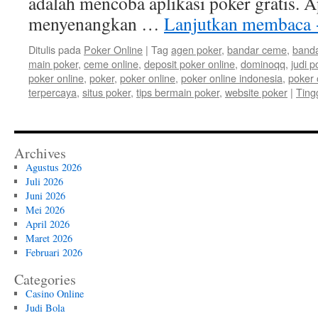
adalah mencoba aplikasi poker gratis. Ap
menyenangkan …
Lanjutkan membaca
Ditulis pada
Poker Online
|
Tag
agen poker
,
bandar ceme
,
banda
main poker
,
ceme online
,
deposit poker online
,
dominoqq
,
judi p
poker online
,
poker
,
poker online
,
poker online indonesia
,
poker 
terpercaya
,
situs poker
,
tips bermain poker
,
website poker
|
Ting
Archives
Agustus 2026
Juli 2026
Juni 2026
Mei 2026
April 2026
Maret 2026
Februari 2026
Categories
Casino Online
Judi Bola