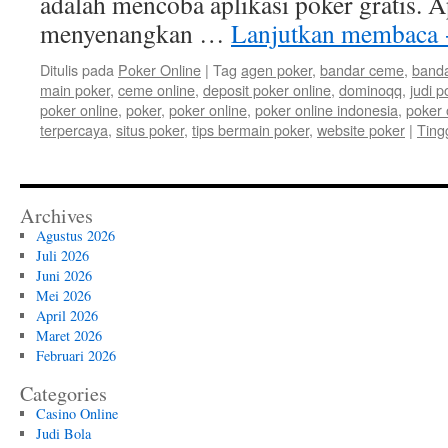
adalah mencoba aplikasi poker gratis. Ap
menyenangkan …
Lanjutkan membaca
Ditulis pada
Poker Online
|
Tag
agen poker
,
bandar ceme
,
banda
main poker
,
ceme online
,
deposit poker online
,
dominoqq
,
judi p
poker online
,
poker
,
poker online
,
poker online indonesia
,
poker 
terpercaya
,
situs poker
,
tips bermain poker
,
website poker
|
Ting
Archives
Agustus 2026
Juli 2026
Juni 2026
Mei 2026
April 2026
Maret 2026
Februari 2026
Categories
Casino Online
Judi Bola