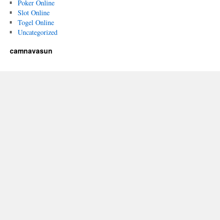
Poker Online
Slot Online
Togel Online
Uncategorized
camnavasun