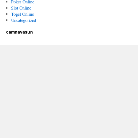
Poker Online
Slot Online
Togel Online
Uncategorized
camnavasun