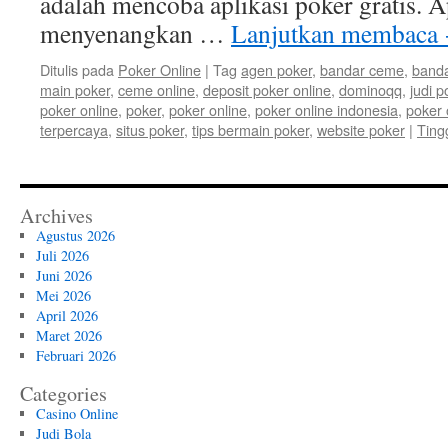
adalah mencoba aplikasi poker gratis. Ap
menyenangkan …
Lanjutkan membaca
Ditulis pada
Poker Online
|
Tag
agen poker
,
bandar ceme
,
banda
main poker
,
ceme online
,
deposit poker online
,
dominoqq
,
judi p
poker online
,
poker
,
poker online
,
poker online indonesia
,
poker 
terpercaya
,
situs poker
,
tips bermain poker
,
website poker
|
Ting
Archives
Agustus 2026
Juli 2026
Juni 2026
Mei 2026
April 2026
Maret 2026
Februari 2026
Categories
Casino Online
Judi Bola