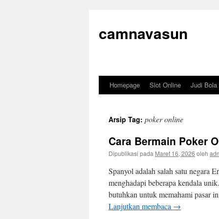
Langsung
ke
camnavasun
isi
Homepage
Slot Online
Judi Bola
poker online
Arsip Tag:
Cara Bermain Poker O
Dipublikasi pada
Maret 16, 2026
oleh
ad
Spanyol adalah salah satu negara E
menghadapi beberapa kendala unik
butuhkan untuk memahami pasar in
Lanjutkan membaca
→