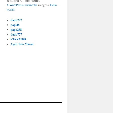
Recent Comments
A WordPress Commenter
mengenai
Hello
world!
dadu777
papi46
papa288
dadu777
STARXO88
Agen Toto Macau