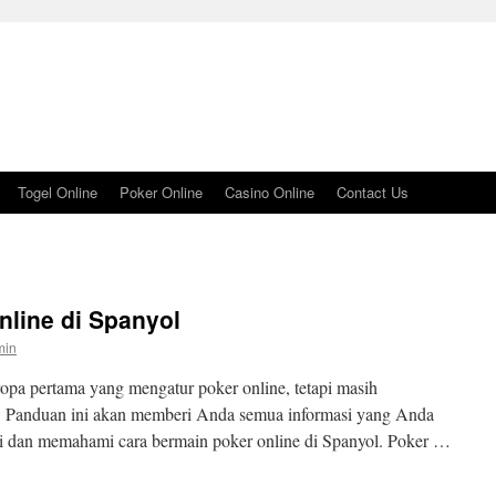
Togel Online
Poker Online
Casino Online
Contact Us
nline di Spanyol
min
ropa pertama yang mengatur poker online, tetapi masih
. Panduan ini akan memberi Anda semua informasi yang Anda
i dan memahami cara bermain poker online di Spanyol. Poker …