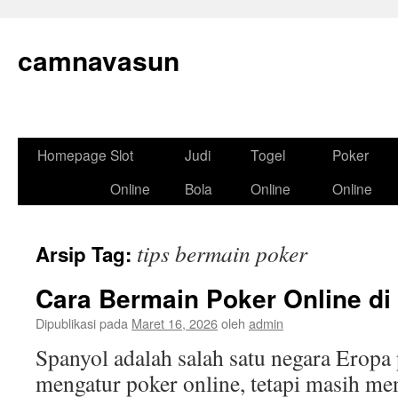
Langsung
ke
camnavasun
isi
Homepage
Slot
Judi
Togel
Poker
Online
Bola
Online
Online
tips bermain poker
Arsip Tag:
Cara Bermain Poker Online di
Dipublikasi pada
Maret 16, 2026
oleh
admin
Spanyol adalah salah satu negara Eropa
mengatur poker online, tetapi masih m