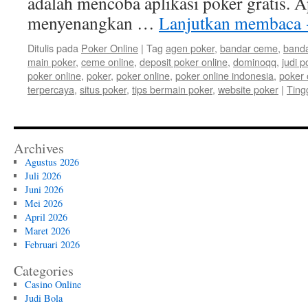
adalah mencoba aplikasi poker gratis. Ap
menyenangkan …
Lanjutkan membaca
Ditulis pada
Poker Online
|
Tag
agen poker
,
bandar ceme
,
banda
main poker
,
ceme online
,
deposit poker online
,
dominoqq
,
judi p
poker online
,
poker
,
poker online
,
poker online indonesia
,
poker 
terpercaya
,
situs poker
,
tips bermain poker
,
website poker
|
Ting
Archives
Agustus 2026
Juli 2026
Juni 2026
Mei 2026
April 2026
Maret 2026
Februari 2026
Categories
Casino Online
Judi Bola